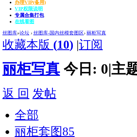
办理VIP(备用)
VIP权限说明
专属合集打包
在线看图
丝图库
»
论坛
›
丝图库-国内丝模套图区
›
丽柜写真
收藏本版
(
10
)
|
订阅
丽柜写真
今日:
0
|
主题
返 回
发帖
全部
丽柜套图
85