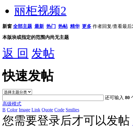
丽柜视频
2
新窗
全部主题
最新
热门
热帖
精华
更多
作者
回复/查看
最后
本版块或指定的范围内尚无主题
返 回
发帖
快速发帖
还可输入
80
高级模式
B
Color
Image
Link
Quote
Code
Smilies
您需要登录后才可以发帖