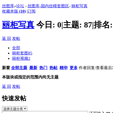
丝图库
»
论坛
›
丝图库-国内丝模套图区
›
丽柜写真
收藏本版
(
10
)
|
订阅
丽柜写真
今日:
0
|
主题:
87
|
排名
返 回
发帖
全部
丽柜套图
85
丽柜视频
2
新窗
全部主题
最新
热门
热帖
精华
更多
作者
回复/查看
最后
本版块或指定的范围内尚无主题
返 回
发帖
快速发帖