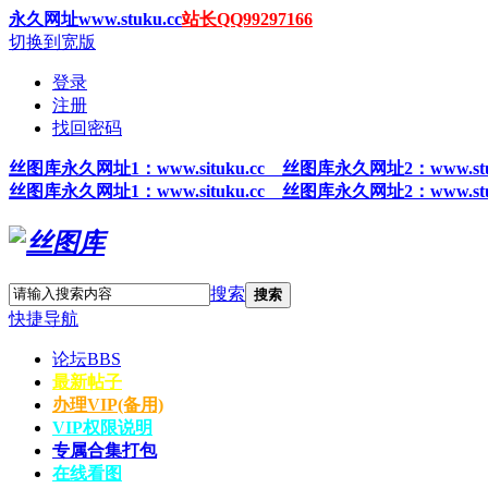
永久网址www.stuku.cc
站长QQ99297166
切换到宽版
登录
注册
找回密码
丝图
库永久网址1
：www.situku.cc 丝图库永久网址2：www.stu
丝图
库永久网址1
：www.situku.cc 丝图库永久网址2：www.stu
搜索
搜索
快捷导航
论坛
BBS
最新帖子
办理VIP(备用)
VIP权限说明
专属合集打包
在线看图